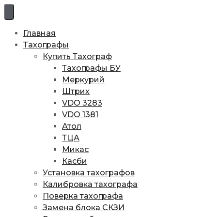
Перейти
к
содержимому
Главная
Тахографы
Купить Тахограф
Тахографы БУ
Меркурий
Штрих
VDO 3283
VDO 1381
Атол
ТЦА
Микас
Касби
Установка тахографов
Калибровка тахографа
Поверка тахографа
Замена блока СКЗИ