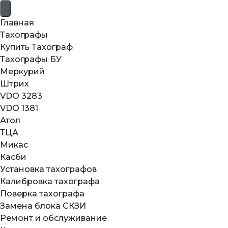
Перейти
к
Главная
содержимому
Тахографы
Купить Тахограф
Тахографы БУ
Меркурий
Штрих
VDO 3283
VDO 1381
Атол
ТЦА
Микас
Касби
Установка тахографов
Калибровка тахографа
Поверка тахографа
Замена блока СКЗИ
Ремонт и обслуживание